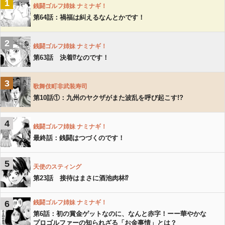
1
銭闘ゴルフ姉妹 ナミナギ！
第64話：禍福は糾えるなんとかです！
2
銭闘ゴルフ姉妹 ナミナギ！
第63話 決着⁉︎なのです！
3
歌舞伎町非武装寿司
第10話①：九州のヤクザがまた波乱を呼び起こす!?
4
銭闘ゴルフ姉妹 ナミナギ！
最終話：銭闘はつづくのです！
5
天使のスティング
第23話 接待はまさに酒池肉林⁉︎
6
銭闘ゴルフ姉妹 ナミナギ！
第6話：初の賞金ゲットなのに、なんと赤字！ーー華やかな
プロゴルファーの知られざる「お金事情」とは？