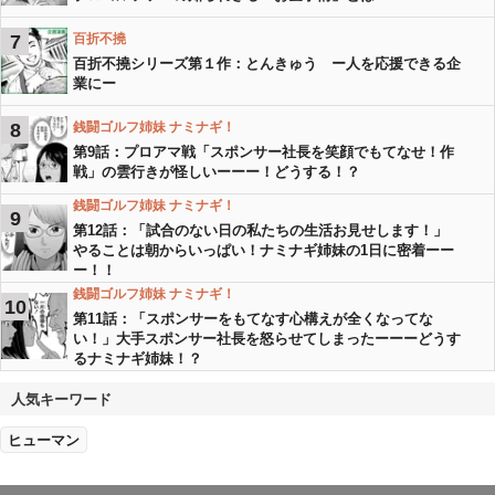
7
百折不撓
百折不撓シリーズ第１作：とんきゅう ー人を応援できる企
業にー
8
銭闘ゴルフ姉妹 ナミナギ！
第9話：プロアマ戦「スポンサー社長を笑顔でもてなせ！作
戦」の雲行きが怪しいーーー！どうする！？
銭闘ゴルフ姉妹 ナミナギ！
9
第12話：「試合のない日の私たちの生活お見せします！」
やることは朝からいっぱい！ナミナギ姉妹の1日に密着ーー
ー！！
銭闘ゴルフ姉妹 ナミナギ！
10
第11話：「スポンサーをもてなす心構えが全くなってな
い！」大手スポンサー社長を怒らせてしまったーーーどうす
るナミナギ姉妹！？
人気キーワード
ヒューマン