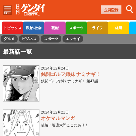
トピックス
政治/社会
芸能
スポーツ
ライフ
経済
グルメ
ビジネス
スポーツ
エッセイ
最新話一覧
2024年12月24日
銭闘ゴルフ姉妹 ナミナギ！
銭闘ゴルフ姉妹 ナミナギ！ 第47話
2024年12月21日
オケマルマンガ
後編：暁凛太郎ここにあり！