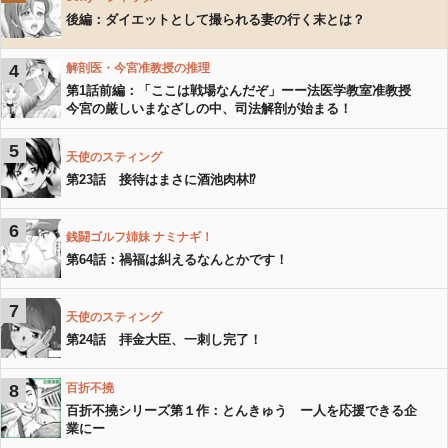
後編：ダイエットとして撮られる妻の行く末とは？
4
解剖医・今宮准教授の推理
第1話前編：「ここは戦場なんだぞ」ーー法医学教室准教授
今宮の厳しいまなざしの中、司法解剖が始まる！
5
天使のスティング
第23話 接待はまさに酒池肉林⁉︎
6
銭闘ゴルフ姉妹 ナミナギ！
第64話：禍福は糾えるなんとかです！
7
天使のスティング
第24話 拝金大臣、一刺し完了！
8
百折不撓
百折不撓シリーズ第１作：とんきゅう ー人を応援できる企
業にー