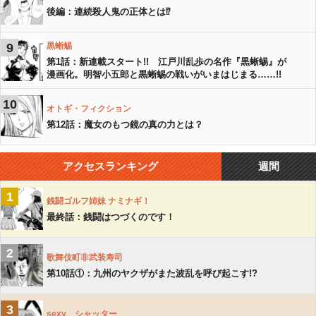
後編：連続殺人鬼の正体とは⁉︎
9
黒蜥蜴
第1話：新連載スタート!! 江戸川乱歩の名作『黒蜥蜴』が
漫画化。明智小五郎と黒蜥蜴の戦いがいまはじまる……!!
10
オトギ・フィクション
第12話：魔女のもつ鏡の真の力とは？
アクセスランキング
週間
1
銭闘ゴルフ姉妹 ナミナギ！
最終話：銭闘はつづくのです！
2
歌舞伎町非武装寿司
第10話①：九州のヤクザがまた波乱を呼び起こす!?
3
sexy シャッター