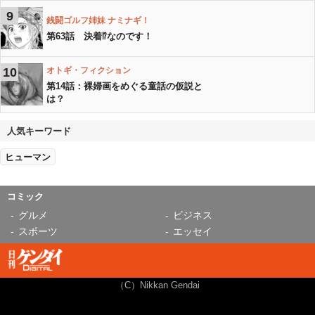
9
銭闘ゴルフ姉妹 ナミナギ！
第63話 決着⁉︎なのです！
10
オトギ・フィクション
第14話：裸婦画をめぐる童話の仮説と
は？
人気キーワード
ヒューマン
コミック
グルメ
ビジネス
スポーツ
エッセイ
（C）Nikkan Gendai