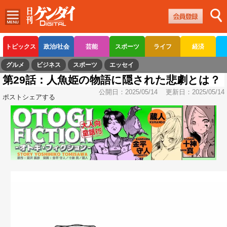
トピックス
政治/社会
芸能
スポーツ
ライフ
経済
グルメ
ビジネス
スポーツ
エッセイ
第29話：人魚姫の物語に隠された悲劇とは？
公開日：
2025/05/14
更新日：
2025/05/14
ポスト
シェアする