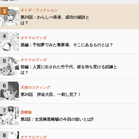
3
オトギ・フィクション
第24話：わらしべ長者、成功の秘訣と
は？
4
オケマルマンガ
後編：予知夢でみた養豚場、そこにあるものとは？
5
オケマルマンガ
前編：人質に出された竹千代、彼を待ち受ける試練と
は？
6
天使のスティング
第24話 拝金大臣、一刺し完了！
7
黒蜥蜴
第2話：女泥棒黒蜥蜴の今回の狙いとは⁉︎
8
オケマルマンガ