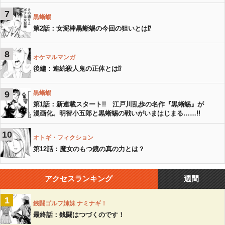
7
黒蜥蜴
第2話：女泥棒黒蜥蜴の今回の狙いとは⁉︎
8
オケマルマンガ
後編：連続殺人鬼の正体とは⁉︎
9
黒蜥蜴
第1話：新連載スタート!! 江戸川乱歩の名作『黒蜥蜴』が
漫画化。明智小五郎と黒蜥蜴の戦いがいまはじまる……!!
10
オトギ・フィクション
第12話：魔女のもつ鏡の真の力とは？
アクセスランキング
週間
1
銭闘ゴルフ姉妹 ナミナギ！
最終話：銭闘はつづくのです！