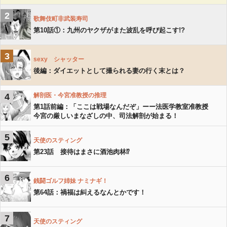
2
歌舞伎町非武装寿司
第10話①：九州のヤクザがまた波乱を呼び起こす!?
3
sexy シャッター
後編：ダイエットとして撮られる妻の行く末とは？
4
解剖医・今宮准教授の推理
第1話前編：「ここは戦場なんだぞ」ーー法医学教室准教授
今宮の厳しいまなざしの中、司法解剖が始まる！
5
天使のスティング
第23話 接待はまさに酒池肉林⁉︎
6
銭闘ゴルフ姉妹 ナミナギ！
第64話：禍福は糾えるなんとかです！
7
天使のスティング