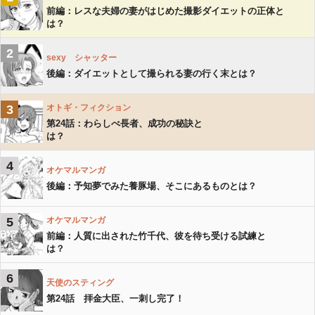
前編：レスな夫婦の妻がはじめた撮影ダイエットの正体と
は？
2
sexy シャッター
後編：ダイエットとして撮られる妻の行く末とは？
3
オトギ・フィクション
第24話：わらしべ長者、成功の秘訣と
は？
4
オケマルマンガ
後編：予知夢でみた養豚場、そこにあるものとは？
5
オケマルマンガ
前編：人質に出された竹千代、彼を待ち受ける試練と
は？
6
天使のスティング
第24話 拝金大臣、一刺し完了！