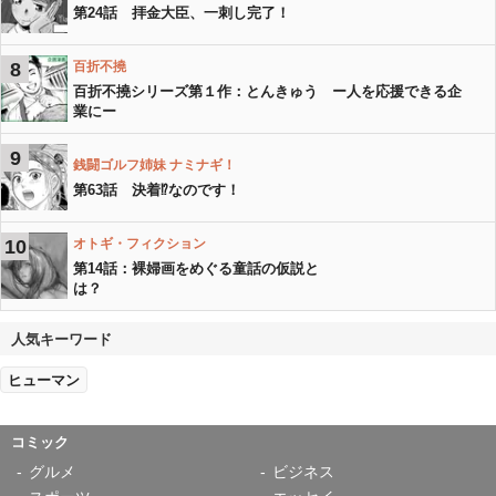
第24話 拝金大臣、一刺し完了！
8
百折不撓
百折不撓シリーズ第１作：とんきゅう ー人を応援できる企
業にー
9
銭闘ゴルフ姉妹 ナミナギ！
第63話 決着⁉︎なのです！
10
オトギ・フィクション
第14話：裸婦画をめぐる童話の仮説と
は？
人気キーワード
ヒューマン
コミック
グルメ
ビジネス