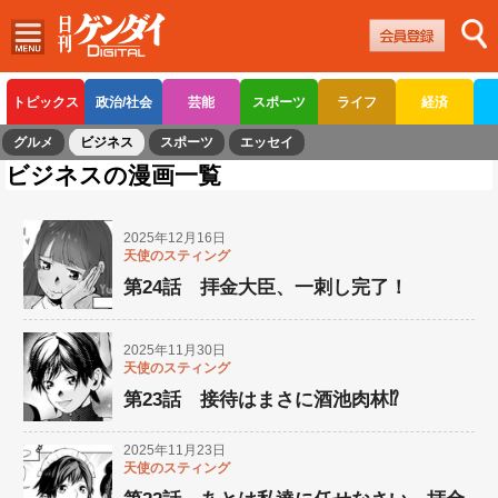
トピックス
政治/社会
芸能
スポーツ
ライフ
経済
グルメ
ビジネス
スポーツ
エッセイ
ビジネスの漫画一覧
2025年12月16日
天使のスティング
第24話 拝金大臣、一刺し完了！
2025年11月30日
天使のスティング
第23話 接待はまさに酒池肉林⁉︎
2025年11月23日
天使のスティング