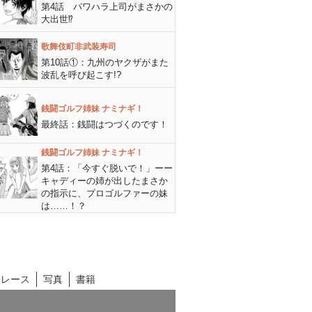
第4話 パワハラ上司がまさかの
大出世⁉︎
歌舞伎町非武装寿司
第10話①：九州のヤクザがまた
波乱を呼び起こす!?
銭闘ゴルフ姉妹 ナミナギ！
最終話：銭闘はつづくのです！
銭闘ゴルフ姉妹 ナミナギ！
第4話：「今すぐ脱いで！」ーー
キャディーの姉が出したまさか
の指示に、プロゴルファーの妹
は……！？
トレース
写真
書籍