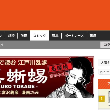
フ
経済
健康
コミック
競馬
ボートレース
書籍
セイ
コ
人気
ヒュー
1