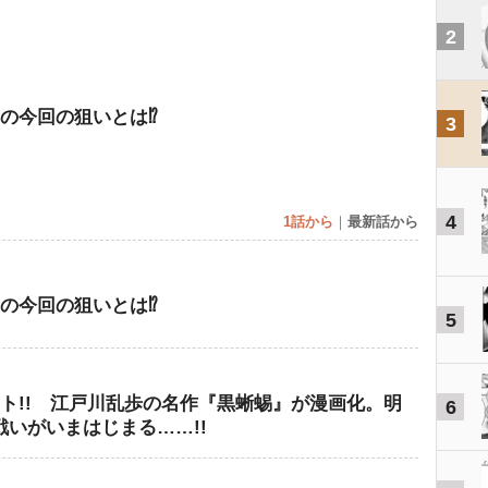
2
の今回の狙いとは⁉︎
3
4
1話から
｜
最新話から
の今回の狙いとは⁉︎
5
ト!! 江戸川乱歩の名作『黒蜥蜴』が漫画化。明
6
いがいまはじまる……!!