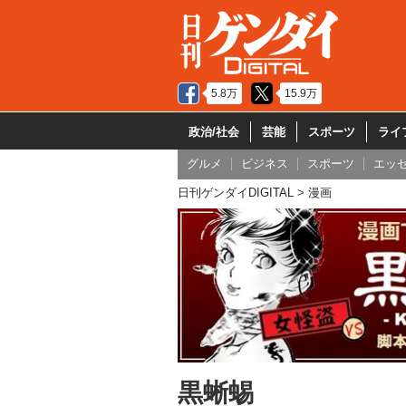
5.8万
15.9万
政治/社会
芸能
スポーツ
ライ
グルメ
ビジネス
スポーツ
エッ
日刊ゲンダイDIGITAL
漫画
黒蜥蜴