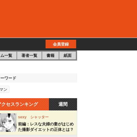
会員登録
ラム一覧
著者一覧
書籍
紙面
キーワード
マン
アクセスランキング
週間
sexy シャッター
前編：レスな夫婦の妻がはじめ
た撮影ダイエットの正体とは？