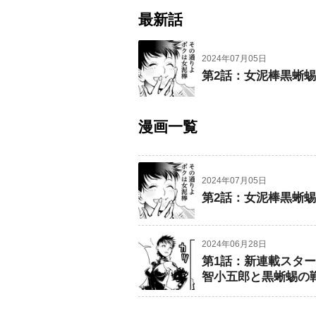
最新話
2024年07月05日
第2話：女泥棒黒蜥蜴
漫画一覧
2024年07月05日
第2話：女泥棒黒蜥蜴
2024年06月28日
第1話：新連載スター
智小五郎と黒蜥蜴の戦