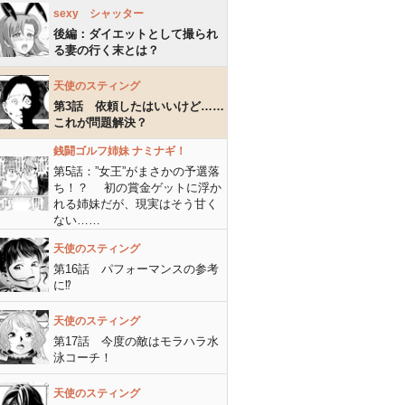
sexy シャッター
後編：ダイエットとして撮られ
る妻の行く末とは？
天使のスティング
第3話 依頼したはいいけど……
これが問題解決？
銭闘ゴルフ姉妹 ナミナギ！
第5話：”女王”がまさかの予選落
ち！？ 初の賞金ゲットに浮か
れる姉妹だが、現実はそう甘く
ない……
天使のスティング
第16話 パフォーマンスの参考
に⁉︎
天使のスティング
第17話 今度の敵はモラハラ水
泳コーチ！
天使のスティング