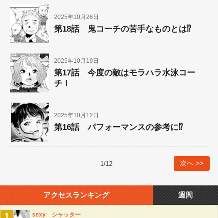
2025年10月26日
第18話 鬼コーチの苦手なものとは⁉︎
2025年10月19日
第17話 今度の敵はモラハラ水泳コー
チ！
2025年10月12日
第16話 パフォーマンスの参考に⁉︎
次へ >>
1
/
12
アクセスランキング
週間
1
sexy シャッター