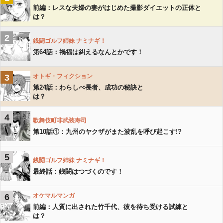
前編：レスな夫婦の妻がはじめた撮影ダイエットの正体と
は？
2
銭闘ゴルフ姉妹 ナミナギ！
第64話：禍福は糾えるなんとかです！
3
オトギ・フィクション
第24話：わらしべ長者、成功の秘訣と
は？
4
歌舞伎町非武装寿司
第10話①：九州のヤクザがまた波乱を呼び起こす!?
5
銭闘ゴルフ姉妹 ナミナギ！
最終話：銭闘はつづくのです！
6
オケマルマンガ
前編：人質に出された竹千代、彼を待ち受ける試練と
は？