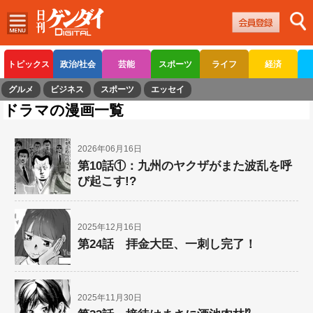
トピックス
政治/社会
芸能
スポーツ
ライフ
経済
グルメ
ビジネス
スポーツ
エッセイ
ドラマの漫画一覧
2026年06月16日
第10話①：九州のヤクザがまた波乱を呼
び起こす!?
2025年12月16日
第24話 拝金大臣、一刺し完了！
2025年11月30日