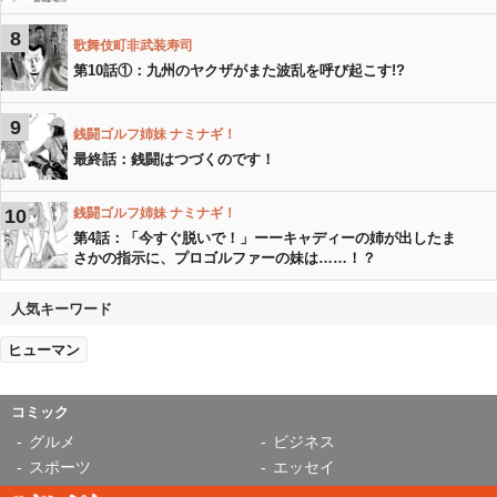
8
歌舞伎町非武装寿司
第10話①：九州のヤクザがまた波乱を呼び起こす!?
9
銭闘ゴルフ姉妹 ナミナギ！
最終話：銭闘はつづくのです！
10
銭闘ゴルフ姉妹 ナミナギ！
第4話：「今すぐ脱いで！」ーーキャディーの姉が出したま
さかの指示に、プロゴルファーの妹は……！？
人気キーワード
ヒューマン
コミック
グルメ
ビジネス
スポーツ
エッセイ