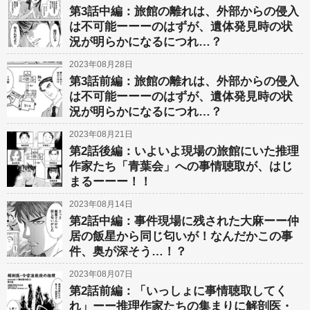
第3話中編：旅館の離れは、外部からの侵入
は不可能ーーーのはずが、遺体発見時の状
況が明らかになるにつれ…？
2023年08月28日
第3話前編：旅館の離れは、外部からの侵入
は不可能ーーーのはずが、遺体発見時の状
況が明らかになるにつれ…？
2023年08月21日
第2話後編：いよいよ現場の旅館にいた推理
作家たち「青葉会」への事情聴取が、はじ
まるーーー！！
2023年08月14日
第2話中編：事件現場に残された大麻ーー仲
居の飯星から同じ匂いが！なんだかこの事
件、奥が深そう…！？
2023年08月07日
第2話前編：「いっしょに事情聴取してく
れ」ーー推理作家たちの集まりに解剖医・