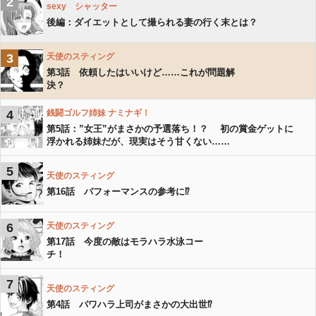
2
sexy シャッター
後編：ダイエットとして撮られる妻の行く末とは？
3
天使のスティング
第3話 依頼したはいいけど……これが問題解
決？
4
銭闘ゴルフ姉妹 ナミナギ！
第5話：”女王”がまさかの予選落ち！？ 初の賞金ゲットに
浮かれる姉妹だが、現実はそう甘くない……
5
天使のスティング
第16話 パフォーマンスの参考に⁉︎
6
天使のスティング
第17話 今度の敵はモラハラ水泳コー
チ！
7
天使のスティング
第4話 パワハラ上司がまさかの大出世⁉︎