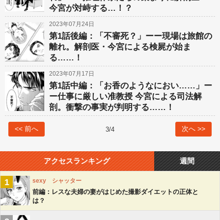
今宮が対峙する…！？
2023年07月24日
第1話後編：「不審死？」ーー現場は旅館の
離れ。解剖医・今宮による検屍が始ま
る……！
2023年07月17日
第1話中編：「お香のようなにおい……」ー
ー仕事に厳しい准教授 今宮による司法解
剖。衝撃の事実が判明する……！
<< 前へ
次へ >>
3
/
4
アクセスランキング
週間
1
sexy シャッター
前編：レスな夫婦の妻がはじめた撮影ダイエットの正体と
は？