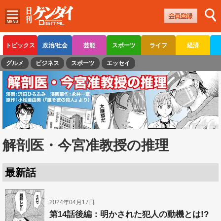
トピックス
政治/社会
芸能
スポーツ
ライフ
経済
グルメ
ビジネス
スポーツ
エッセイ
解剖医・今宮准教授の推理
最新話
2024年04月17日
第14話後編：明かされた犯人の動機とは!?