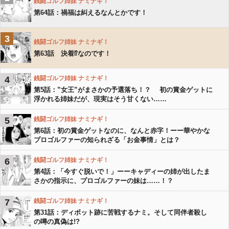
銭闘ゴルフ姉妹 ナミナギ！
第64話：禍福は糾えるなんとかです！
3
銭闘ゴルフ姉妹 ナミナギ！
第63話 決着⁉︎なのです！
4
銭闘ゴルフ姉妹 ナミナギ！
第5話：”女王”がまさかの予選落ち！？ 初の賞金ゲットに
浮かれる姉妹だが、現実はそう甘くない……
5
銭闘ゴルフ姉妹 ナミナギ！
第6話：初の賞金ゲットなのに、なんと赤字！ーー華やかな
プロゴルファーの知られざる「お金事情」とは？
6
銭闘ゴルフ姉妹 ナミナギ！
第4話：「今すぐ脱いで！」ーーキャディーの姉が出したま
さかの指示に、プロゴルファーの妹は……！？
7
銭闘ゴルフ姉妹 ナミナギ！
第31話：ディボット跡に苦戦するナミ。そして同伴者殺し
の噂の真偽は!?