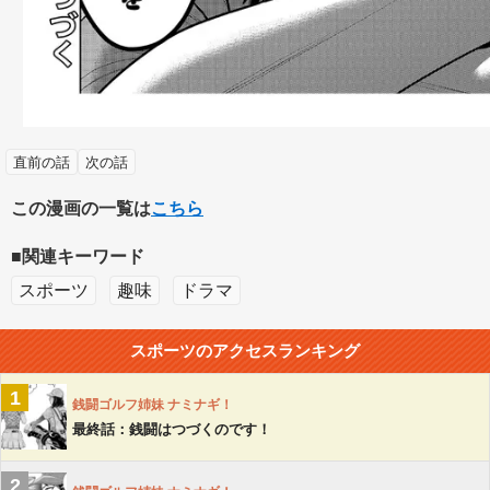
直前の話
次の話
この漫画の一覧は
こちら
■関連キーワード
スポーツ
趣味
ドラマ
スポーツ
のアクセスランキング
1
銭闘ゴルフ姉妹 ナミナギ！
最終話：銭闘はつづくのです！
2