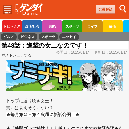
トピックス
政治/社会
芸能
スポーツ
ライフ
経済
グルメ
ビジネス
スポーツ
エッセイ
第48話：進撃の女王なのです！
公開日：
2025/01/14
更新日：
2025/01/14
ポスト
シェアする
トップに返り咲き女王！
勢いは衰えそうにない？
★毎月第２・第４火曜に新話公開！★
★「銭闘ゴルフ姉妹ナミナギ！」のこれまでのお話を読みた