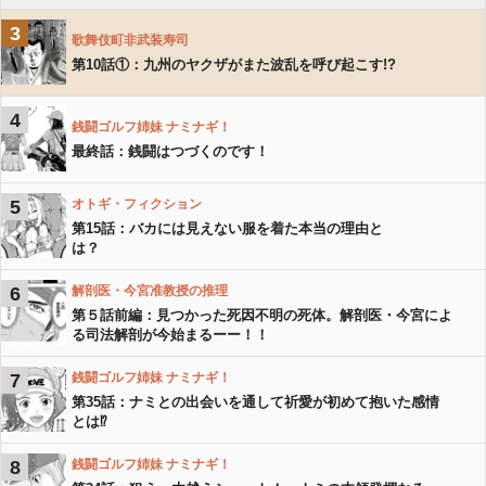
3
歌舞伎町非武装寿司
第10話①：九州のヤクザがまた波乱を呼び起こす!?
4
銭闘ゴルフ姉妹 ナミナギ！
最終話：銭闘はつづくのです！
5
オトギ・フィクション
第15話：バカには見えない服を着た本当の理由と
は？
6
解剖医・今宮准教授の推理
第５話前編：見つかった死因不明の死体。解剖医・今宮によ
る司法解剖が今始まるーー！！
7
銭闘ゴルフ姉妹 ナミナギ！
第35話：ナミとの出会いを通して祈愛が初めて抱いた感情
とは⁉️
8
銭闘ゴルフ姉妹 ナミナギ！