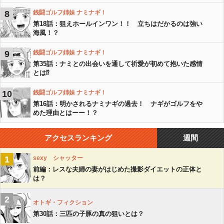
8
銭闘ゴルフ姉妹 ナミナギ！
第18話：狙えホールインワン！！ 立ちはだかるのは強い
海風！？
9
銭闘ゴルフ姉妹 ナミナギ！
第35話：ナミとの出会いを通して祈愛が初めて抱いた感情
とは⁉️
10
銭闘ゴルフ姉妹 ナミナギ！
第16話：明かされるナミナギの過去！ ナギがゴルフをや
めた理由とはーー！？
アクセスランキング
週間
1
sexy シャッター
前編：レスな夫婦の妻がはじめた撮影ダイエットの正体と
は？
2
オトギ・フィクション
第30話：三匹の子豚の真の狙いとは？