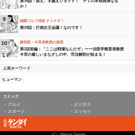
第34話：狙え、木越えショット！ ナミの本領発揮なる
か！
9
銭闘ゴルフ姉妹 ナミナギ！
第39話：打倒女王会議！なのです！
10
解剖医・今宮准教授の推理
第1話前編：「ここは戦場なんだぞ」ーー法医学教室准教授
今宮の厳しいまなざしの中、司法解剖が始まる！
人気キーワード
ヒューマン
コミック
グルメ
ビジネス
スポーツ
エッセイ
（C）Nikkan Gendai