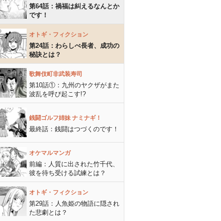
第64話：禍福は糾えるなんとか
です！
オトギ・フィクション
第24話：わらしべ長者、成功の
秘訣とは？
歌舞伎町非武装寿司
第10話①：九州のヤクザがまた
波乱を呼び起こす!?
銭闘ゴルフ姉妹 ナミナギ！
最終話：銭闘はつづくのです！
オケマルマンガ
前編：人質に出された竹千代、
彼を待ち受ける試練とは？
オトギ・フィクション
第29話：人魚姫の物語に隠され
た悲劇とは？