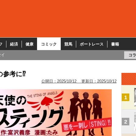
フ
経済
健康
コミック
競馬
ボートレース
書籍
セイ
コ
参考に⁉︎
公開日：
2025/10/12
更新日：
2025/10/12
1
2