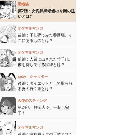
黒蜥蜴
第2話：女泥棒黒蜥蜴の今回の狙
いとは⁉︎
オケマルマンガ
後編：予知夢でみた養豚場、そ
こにあるものとは？
オケマルマンガ
前編：人質に出された竹千代、
彼を待ち受ける試練とは？
sexy シャッター
後編：ダイエットとして撮られ
る妻の行く末とは？
天使のスティング
第24話 拝金大臣、一刺し完
了！
オケマルマンガ
後編：連続殺人鬼の正体とは⁉︎