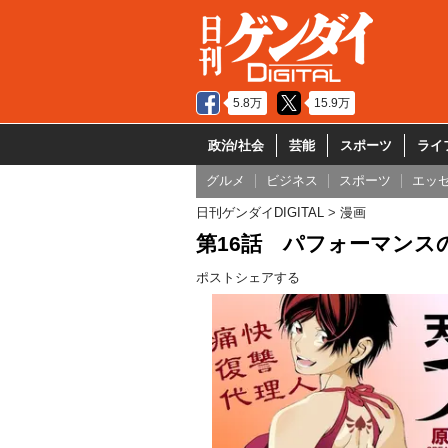
5.8万
15.9万
政治/社会
芸能
スポーツ
ライ
グルメ
ビジネス
スポーツ
エッ
日刊ゲンダイDIGITAL
漫画
第16話 パフォーマンスの
ポスト
シェアする