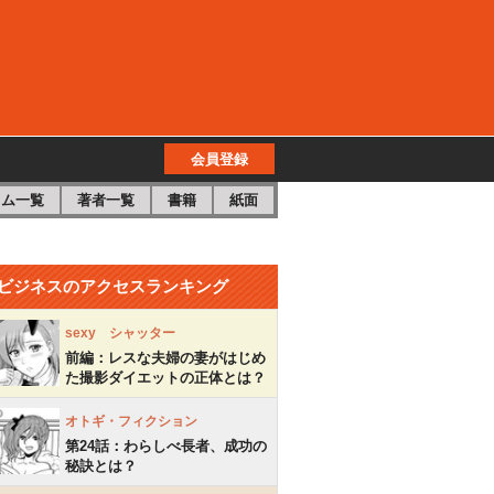
会員登録
ラム一覧
著者一覧
書籍
紙面
ビジネス
のアクセスランキング
sexy シャッター
前編：レスな夫婦の妻がはじめ
た撮影ダイエットの正体とは？
オトギ・フィクション
第24話：わらしべ長者、成功の
秘訣とは？