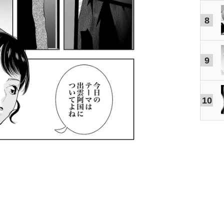
8
9
10