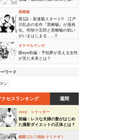
黒蜥蜴
第1話：新連載スタート!! 江戸
川乱歩の名作『黒蜥蜴』が漫画
化。明智小五郎と黒蜥蜴の戦い
がいまはじまる……!!
オケマルマンガ
眼eye前編：予知夢が見える女性
が見た未来とは？
キーワード
マン
アクセスランキング
週間
sexy シャッター
前編：レスな夫婦の妻がはじめ
た撮影ダイエットの正体とは？
銭闘ゴルフ姉妹 ナミナギ！